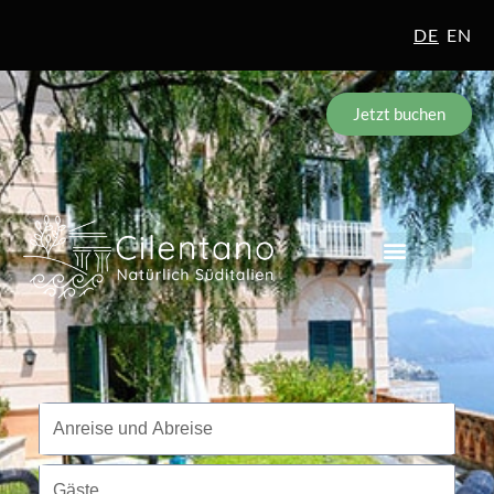
DE
EN
Jetzt buchen
Reisezeitraum
Anreise und Abreise
Gäste
Gäste