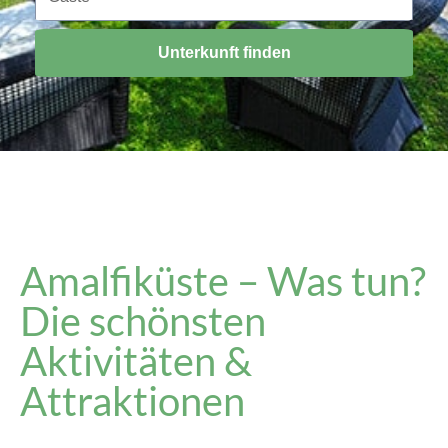
Unterkunft finden
Amalfiküste – Was tun?
Die schönsten
Aktivitäten &
Attraktionen