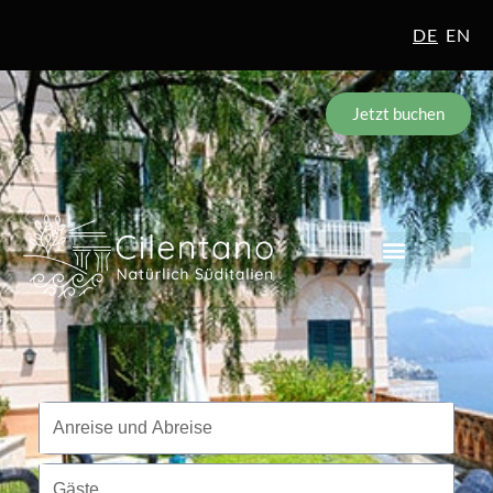
DE
EN
Jetzt buchen
Reisezeitraum
Anreise und Abreise
Gäste
Gäste