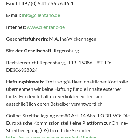
Fax
++ 49 / (0) 9 41 / 56 76 46-1
E-mail
:
info@cilentano.de
Internet
:
www.cilentano.de
Geschäftsführerin
: M.A. Ina Wickenhagen
Sitz der Gesellschaft
: Regensburg
Registergericht Regensburg, HRB: 15386, UST-ID:
DE306338824
Haftungshinweis
: Trotz sorgfältiger inhaltlicher Kontrolle
übernehmen wir keine Haftung für die Inhalte externer
Links. Für den Inhalt der verlinkten Seiten sind
ausschließlich deren Betreiber verantwortlich.
Online-Streitbeilegung gemäß Art. 14 Abs. 1 ODR-VO: Die
Europäische Kommission stellt eine Plattform zur Online-
Streitbeilegung (OS) bereit, die Sie unter
http://ec.europa.eu/consumers/odr/ finden.