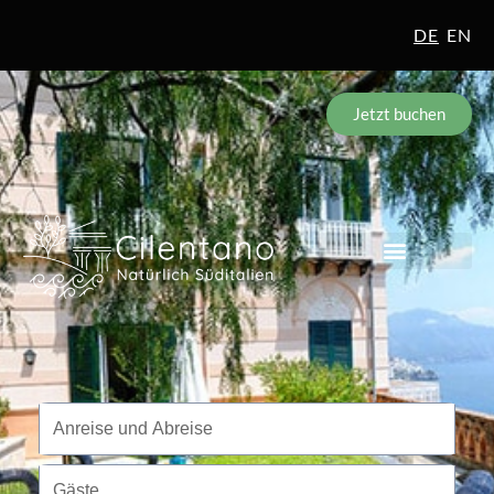
DE
EN
Jetzt buchen
Reisezeitraum
Anreise und Abreise
Gäste
Gäste