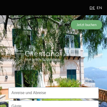
DE
EN
Jetzt buchen
Reisezeitraum
Anreise und Abreise
Gäste
Gäste