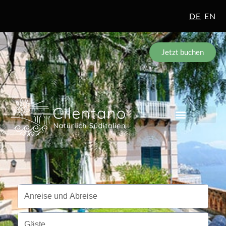
DE
EN
Jetzt buchen
Reisezeitraum
Anreise und Abreise
Gäste
Gäste