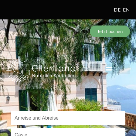
DE
EN
Jetzt buchen
Reisezeitraum
Anreise und Abreise
Gäste
Gäste