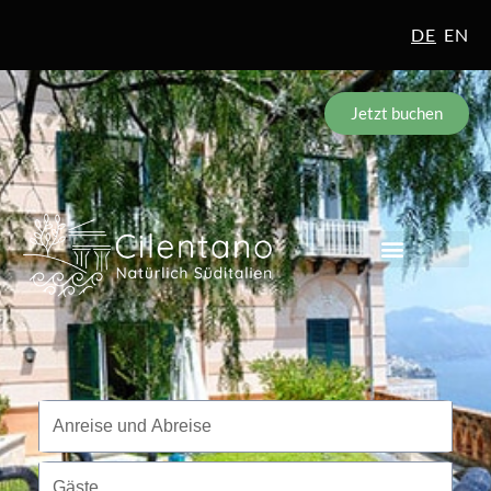
DE
EN
Jetzt buchen
Reisezeitraum
Anreise und Abreise
Gäste
Gäste