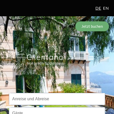
DE
EN
Jetzt buchen
Reisezeitraum
Anreise und Abreise
Gäste
Gäste