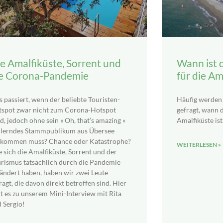
e Amalfiküste, Sorrent und
Wann ist d
e Corona-Pandemie
für die Am
 passiert, wenn der beliebte Touristen-
Häufig werden
spot zwar nicht zum Corona-Hotspot
gefragt, wann d
d, jedoch ohne sein « Oh, that’s amazing »
Amalfiküste ist
llerndes Stammpublikum aus Übersee
kommen muss? Chance oder Katastrophe?
WEITERLESEN »
 sich die Amalfiküste, Sorrent und der
rismus tatsächlich durch die Pandemie
ändert haben, haben wir zwei Leute
ragt, die davon direkt betroffen sind. Hier
t es zu unserem Mini-Interview mit Rita
 Sergio!