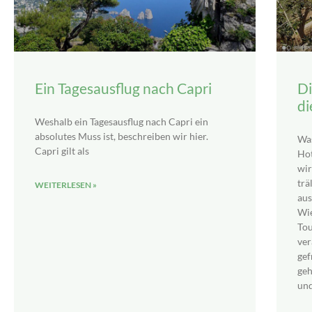
Ein Tagesausflug nach Capri
Di
di
Weshalb ein Tagesausflug nach Capri ein
absolutes Muss ist, beschreiben wir hier.
Was
Capri gilt als
Hot
wir
trä
WEITERLESEN »
aus
Wie
Tou
ver
gef
geh
und