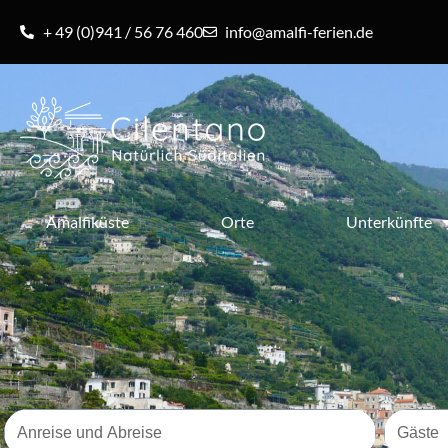
+ 49 (0)941 / 56 76 460
info@amalfi-ferien.de
Amalfiküste
Orte
Unterkünfte
Reisezeitraum
Gäste
Anreise und Abreise
Gäste