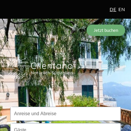
DE
EN
Jetzt buchen
Reisezeitraum
Anreise und Abreise
Gäste
Gäste