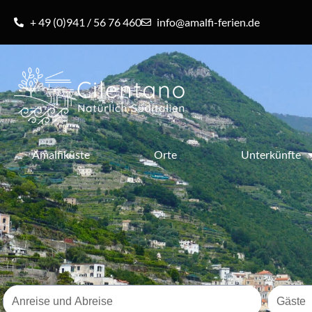
+ 49 (0)941 / 56 76 460
info@amalfi-ferien.de
Amalfiküste
Orte
Unterkünfte
Reisezeitraum
Gäste
Anreise und Abreise
Gäste