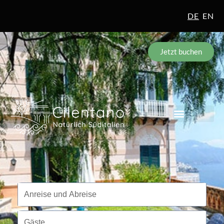
DE
EN
Jetzt buchen
Reisezeitraum
Anreise und Abreise
Gäste
Gäste