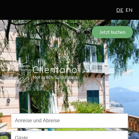
DE
EN
Jetzt buchen
Reisezeitraum
Anreise und Abreise
Gäste
Gäste