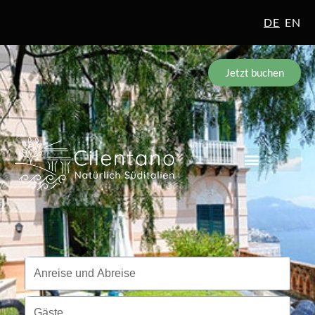
DE
EN
Jetzt buchen
Reisezeitraum
Anreise und Abreise
Gäste
Gäste