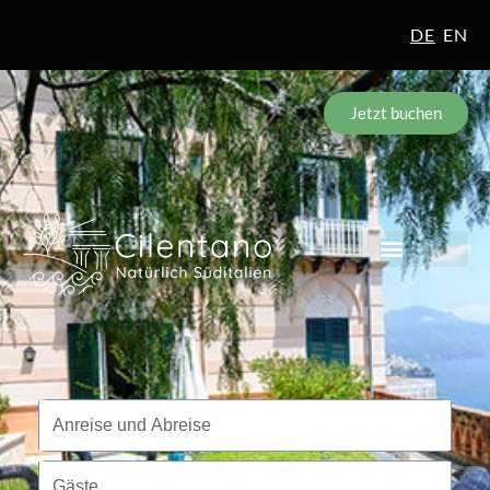
DE
EN
Jetzt buchen
Reisezeitraum
Anreise und Abreise
Gäste
Gäste