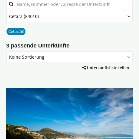
Stichwortsuche
Stadt
/
Ort
Cetara
Entferne
3 passende Unterkünfte
Unterkunftsliste teilen