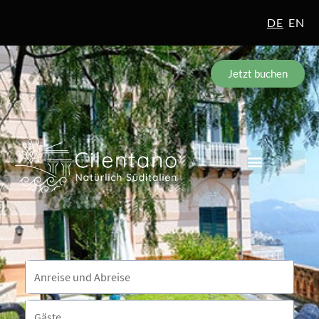
DE
EN
Jetzt buchen
Reisezeitraum
Anreise und Abreise
Gäste
Gäste